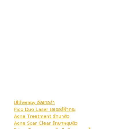
เดอะ พรีม่า คลินิก
ดูดีที่สุดในแบบคุณ
Be Your Best Verstion
โปรแกรมขายดี
Ultherapy อัลเทอร่า
Pico Duo Laser เลเซอร์ฝ้ากระ
Acne Treatment รักษาสิว
Acne Scar Clear รักษาหลุมสิว