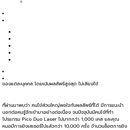
Magnet Peel┃รักแร้ขาว ลดขนคุด
สาระความงาม
รีวิว
รีวิวรักษาสิว หลุมสิว รอยสิว
รีวิว Pico เลเซอร์ ฝ้า กระ รอยสัก รูขุมขนกว้าง หลุมสิว
คุณหมอช้อปใช้เทคนิคการยิงเฉพาะตัว คือ
Smooth & Scan
รีวิวปรับรูปหน้าด้วยเครื่องมือแพทย์
โดยคุณหมอจะยิงพิโคเลเซอร์เพื่อปรับความเรียบเนียนของผิวให้
รีวิวโปรแกรมฉีดโบท็อกซ์-ฟิลเลอร์
ทั่วก่อน เป็นการกระตุ้นการสร้างคอลลาเจน เพิ่มความกระจ่างใส
Clip VDO
จากนั้นจะ Scan หาปัญหาผิวเฉพาะของแต่ละบุคคล เช่น ฝ้า กระ
จุดด่างดำ หลุมสิว ฯลฯ แล้วปรับโหมดการยิงเพื่อเจาะจงแก้
รู้จักหมอช้อป
ปัญหานั้น ๆ อีกรอบ และผสานเครื่องมืออื่น ๆ ที่เหมาะกับปัญหา
ติดต่อเรา
ของแต่ละบุคคล โดยเน้นผลลัพธ์สูงสุด ไม่เลี้ยงไข้
ที่ผ่านมาพบว่า คนไข้ส่วนใหญ่พอใจกับผลลัพธ์ที่ได้ มีการแนะนำ
บอกต่อคนรู้จักเข้ามาอย่างต่อเนื่อง จนปัจจุบันมีคนไข้ที่ทำ
โปรแกรม Pico Duo Laser ไปมากกว่า 1,000 เคส และคุณ
หมอมีการยิงเลเซอร์ไปแล้วกว่า 10,000 ครั้ง จำนวนช็อตการยิง