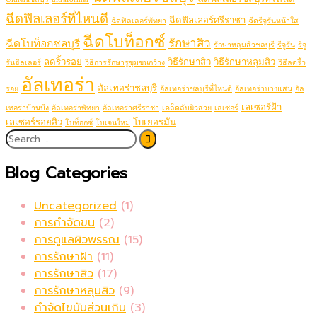
ฉีดฟิลเลอร์ที่ไหนดี
ฉีดฟิลเลอร์ศรีราชา
ฉีดฟิลเลอร์พัทยา
ฉีดรีจูรันหน้าใส
ฉีดโบท็อกซ์
รักษาสิว
ฉีดโบท็อกชลบุรี
รักษาหลุมสิวชลบุรี
รีจูรัน
รีจู
ลดริ้วรอย
วิธีรักษาสิว
วิธีรักษาหลุมสิว
รันฮิลเลอร์
วิธีการรักษารูขุมขนกว้าง
วิธีลดริ้ว
อัลเทอร่า
อัลเทอร่าชลบุรี
รอย
อัลเทอร่าชลบุรีที่ไหนดี
อัลเทอร่าบางแสน
อัล
เลเซอร์ฝ้า
เทอร่าบ้านบึง
อัลเทอร่าพัทยา
อัลเทอร่าศรีราชา
เคล็ดลับผิวสวย
เลเซอร์
เลเซอร์รอยสิว
โบเยอรมัน
โบท็อกซ์
โบเจนใหม่
Blog Categories
Uncategorized
(1)
การกำจัดขน
(2)
การดูแลผิวพรรณ
(15)
การรักษาฝ้า
(11)
การรักษาสิว
(17)
การรักษาหลุมสิว
(9)
กำจัดไขมันส่วนเกิน
(3)