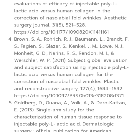
evaluations of efficacy of injectable poly-L-
lactic acid versus human collagen in the
correction of nasolabial fold wrinkles. Aesthetic
surgery journal, 31(5), 521–528.
https://doi.org/10.1177/1090820X11411161
Brown, S. A., Rohrich, R. J., Baumann, L., Brandt, F.
S., Fagien, S., Glazer, S., Kenkel, J. M., Lowe, N. J.,
Monheit, G. D., Narins, R. S., Rendon, M. I., &
Werschler, W. P. (2011). Subject global evaluation
and subject satisfaction using injectable poly-L-
lactic acid versus human collagen for the
correction of nasolabial fold wrinkles. Plastic
and reconstructive surgery, 127(4), 1684–1692.
https://doi.org/10.1097/PRS.0b013e318208d371
Goldberg, D., Guana, A., Volk, A., & Daro-Kaftan,
E. (2013). Single-arm study for the
characterization of human tissue response to
injectable poly-L-lactic acid. Dermatologic
surgery : official publication for American