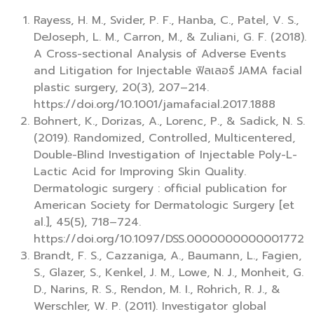
Rayess, H. M., Svider, P. F., Hanba, C., Patel, V. S.,
DeJoseph, L. M., Carron, M., & Zuliani, G. F. (2018).
A Cross-sectional Analysis of Adverse Events
and Litigation for Injectable ฟิลเลอร์ JAMA facial
plastic surgery, 20(3), 207–214.
https://doi.org/10.1001/jamafacial.2017.1888
Bohnert, K., Dorizas, A., Lorenc, P., & Sadick, N. S.
(2019). Randomized, Controlled, Multicentered,
Double-Blind Investigation of Injectable Poly-L-
Lactic Acid for Improving Skin Quality.
Dermatologic surgery : official publication for
American Society for Dermatologic Surgery [et
al.], 45(5), 718–724.
https://doi.org/10.1097/DSS.0000000000001772
Brandt, F. S., Cazzaniga, A., Baumann, L., Fagien,
S., Glazer, S., Kenkel, J. M., Lowe, N. J., Monheit, G.
D., Narins, R. S., Rendon, M. I., Rohrich, R. J., &
Werschler, W. P. (2011). Investigator global