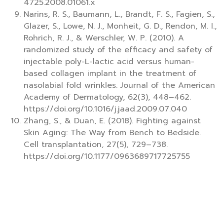
4725.2008.01061.x
Narins, R. S., Baumann, L., Brandt, F. S., Fagien, S.,
Glazer, S., Lowe, N. J., Monheit, G. D., Rendon, M. I.,
Rohrich, R. J., & Werschler, W. P. (2010). A
randomized study of the efficacy and safety of
injectable poly-L-lactic acid versus human-
based collagen implant in the treatment of
nasolabial fold wrinkles. Journal of the American
Academy of Dermatology, 62(3), 448–462.
https://doi.org/10.1016/j.jaad.2009.07.040
Zhang, S., & Duan, E. (2018). Fighting against
Skin Aging: The Way from Bench to Bedside.
Cell transplantation, 27(5), 729–738.
https://doi.org/10.1177/0963689717725755