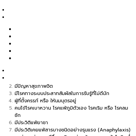
ผิวขาดคอลลาเจน
สาระความงาม
เสริมประสิทธิภาพการทำหัตถการอื่น เช่น Ultherapy /
รีวิว
Therma FLX+ / Pico Duo / รักษาหลุมสิว / ฉีดโบ
เป็นต้น
รีวิวรักษาสิว หลุมสิว รอยสิว
ผู้ที่ต้องการผลลัพธ์ที่ดูเป็นธรรมชาติ และ ยาวนาน
รีวิว Pico เลเซอร์ ฝ้า กระ รอยสัก รูขุมขนกว้าง หลุมสิว
รีวิวปรับรูปหน้าด้วยเครื่องมือแพทย์
Skin Sculpting Solution ไม่เหมาะกับ
รีวิวโปรแกรมฉีดโบท็อกซ์-ฟิลเลอร์
ใคร ?
Clip VDO
รู้จักหมอช้อป
มีประวัติการใช้ยากลุ่ม NSAID ยากดภูมิคุ้มกัน หรือ
ติดต่อเรา
corticosteroids มานาน
มีปัญหาสุขภาพจิต
มีโรคทางระบบประสาทสัมผัสในการรับรู้ที่ไม่ดีนัก
ผู้ที่ตั้งครรภ์ หรือ ให้นมบุตรอยู่
คนไข้โรคเบาหวาน โรคแพ้ภูมิตัวเอง โรคเริม หรือ โรคลม
ชัก
มีประวิติแพ้ยาชา
มีประวิติเคยแพ้สารบางชนิดอย่างรุนแรง (Anaphylaxis)