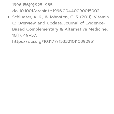
1996;156(9):925–935.
doi:10.1001/archinte.1996.00440090015002
Schlueter, A. K., & Johnston, C. S. (2011). Vitamin
C: Overview and Update. Journal of Evidence-
Based Complementary & Alternative Medicine,
16(1), 49–57.
https://doi.org/10.1177/1533210110392951