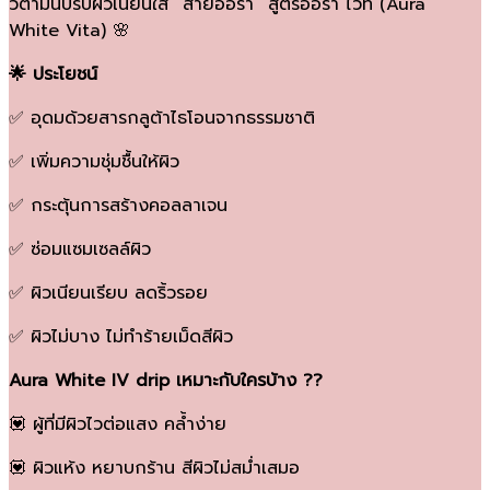
วิตามินปรับผิวเนียนใส “สายออร่า” สูตรออร่า ไวท์ (Aura
White Vita) 🌸
🌟 ประโยชน์
✅ อุดมด้วยสารกลูต้าไธโอนจากธรรมชาติ
✅ เพิ่มความชุ่มชื้นให้ผิว
✅ กระตุ้นการสร้างคอลลาเจน
✅ ซ่อมแซมเซลล์ผิว
✅ ผิวเนียนเรียบ ลดริ้วรอย
✅ ผิวไม่บาง ไม่ทำร้ายเม็ดสีผิว
Aura White IV drip เหมาะกับใครบ้าง ??
💟 ผู้ที่มีผิวไวต่อแสง คล้ำง่าย
💟 ผิวแห้ง หยาบกร้าน สีผิวไม่สม่ำเสมอ