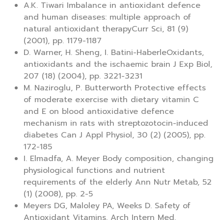
A.K. Tiwari Imbalance in antioxidant defence
and human diseases: multiple approach of
natural antioxidant therapyCurr Sci, 81 (9)
(2001), pp. 1179-1187
D. Warner, H. Sheng, I. Batini-HaberleOxidants,
antioxidants and the ischaemic brain J Exp Biol,
207 (18) (2004), pp. 3221-3231
M. Naziroglu, P. Butterworth Protective effects
of moderate exercise with dietary vitamin C
and E on blood antioxidative defence
mechanism in rats with streptozotocin-induced
diabetes Can J Appl Physiol, 30 (2) (2005), pp.
172-185
I. Elmadfa, A. Meyer Body composition, changing
physiological functions and nutrient
requirements of the elderly Ann Nutr Metab, 52
(1) (2008), pp. 2-5
Meyers DG, Maloley PA, Weeks D. Safety of
Antioxidant Vitamins. Arch Intern Med.