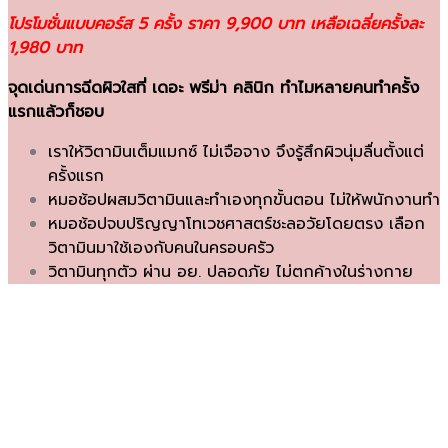
โปรโมชั่นแบบคอร์ส 5 ครั้ง ราคา 9,900 บาท เหลือเฉลี่ยครั้งละ
1,980 บาท
จุดเด่นการฉีดผิวใสที่ เดอะ พรีม่า คลินิก
ทำไมหลายคนทำครั้ง
แรกแล้วก็ชอบ
เราให้วิตามินเต็มแมกซ์ ไม่เจือจาง จึงรู้สึกผิวนุ่มลื่นตั้งแต่
ครั้งแรก
หมอช้อปผสมวิตามินและทำเองทุกขั้นตอน ไม่ให้พนักงานทำ
หมอช้อปจบปริญญาโทเวชศาสตร์ชะลอวัยโดยตรง เลือก
วิตามินมาใช้เองกับคนในครอบครัว
วิตามินทุกตัว ผ่าน อย. ปลอดภัย ไม่ตกค้างในร่างกาย