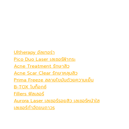
เดอะ พรีม่า คลินิก
ดูดีที่สุดในแบบคุณ
Be Your Best Verstion
โปรแกรมขายดี
Ultherapy อัลเทอร่า
Pico Duo Laser เลเซอร์ฝ้ากระ
Acne Treatment รักษาสิว
Acne Scar Clear รักษาหลุมสิว
Prima Freeze สลายไขมันด้วยความเย็น
B-TOX โบท็อกซ์
Fillers ฟิลเลอร์
Aurora Laser เลเซอร์รอยสิว เลเซอร์หน้าใส
เลเซอร์กำจัดขนถาวร
เวลาทำการ