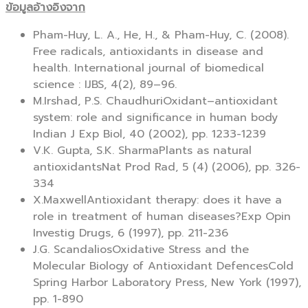
ข้อมูลอ้างอิงจาก
Pham-Huy, L. A., He, H., & Pham-Huy, C. (2008).
Free radicals, antioxidants in disease and
health. International journal of biomedical
science : IJBS, 4(2), 89–96.
M.Irshad, P.S. ChaudhuriOxidant–antioxidant
system: role and significance in human body
Indian J Exp Biol, 40 (2002), pp. 1233-1239
V.K. Gupta, S.K. SharmaPlants as natural
antioxidantsNat Prod Rad, 5 (4) (2006), pp. 326-
334
X.MaxwellAntioxidant therapy: does it have a
role in treatment of human diseases?Exp Opin
Investig Drugs, 6 (1997), pp. 211-236
J.G. ScandaliosOxidative Stress and the
Molecular Biology of Antioxidant DefencesCold
Spring Harbor Laboratory Press, New York (1997),
pp. 1-890