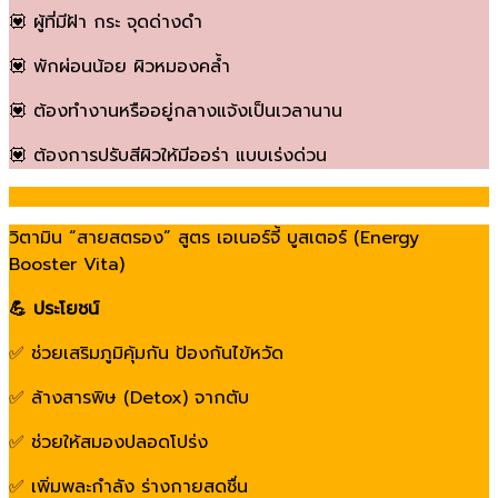
💟 ผู้ที่มีฝ้า กระ จุดด่างดำ
💟 พักผ่อนน้อย ผิวหมองคล้ำ
💟 ต้องทำงานหรืออยู่กลางแจ้งเป็นเวลานาน
💟 ต้องการปรับสีผิวให้มีออร่า แบบเร่งด่วน
วิตามิน “สายสตรอง” สูตร เอเนอร์จี้ บูสเตอร์ (Energy
Booster Vita)
💪 ประโยชน์
✅ ช่วยเสริมภูมิคุ้มกัน ป้องกันไข้หวัด
✅ ล้างสารพิษ (Detox) จากตับ
✅ ช่วยให้สมองปลอดโปร่ง
✅ เพิ่มพละกำลัง ร่างกายสดชื่น