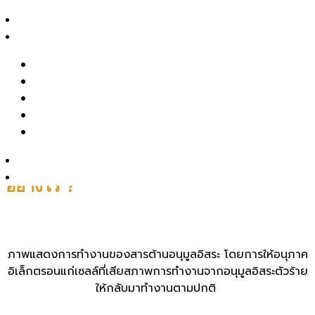
หัวใจ ความดันโลหิตสูง เป็นต้น
สาระความงาม
รีวิว
รีวิวรักษาสิว หลุมสิว รอยสิว
ภาพแสดงการเปลี่ยนแปลงของผิวหนังที่ถูกอนุมูลอิสระตัวร้ายที่
รีวิว Pico เลเซอร์ ฝ้า กระ รอยสัก รูขุมขนกว้าง หลุมสิว
ไปทำลายเนื้อเยื่อคอลลาเจนและอิลาสตินในผิวหนัง ส่งผลให้ผิว
รีวิวปรับรูปหน้าด้วยเครื่องมือแพทย์
แก่ก่อนวัย หมองคล้ำ ไม่สดใส ริ้วรอยเหี่ยวย่น เป็นต้น
รีวิวโปรแกรมฉีดโบท็อกซ์-ฟิลเลอร์
Clip VDO
รู้จักหมอช้อป
Prima IV drip ดริปวิตามินผิว ออกฤทธิ์
ติดต่อเรา
อย่างไร ?
ภาพแสดงการทำงานของสารต้านอนุมูลอิสระ โดยการให้อนุภาค
อิเล็กตรอนแก่เซลล์ที่เสียสภาพการทำงานจากอนุมูลอิสระตัวร้าย
ให้กลับมาทำงานตามปกติ