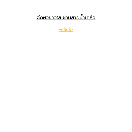
ฉีดผิวขาวใส ผ่านสายน้ำเกลือ
-click-
เดอะ พรีม่า คลินิก
ดูดีที่สุดในแบบคุณ