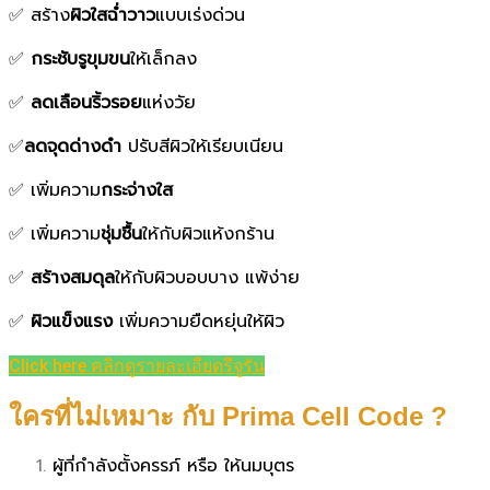
✅ สร้าง
ผิวใสฉ่ำวาว
แบบเร่งด่วน
✅
กระชับรูขุมขน
ให้เล็กลง
✅
ลดเลือนริ้วรอย
แห่งวัย
✅
ลดจุดด่างดำ
ปรับสีผิวให้เรียบเนียน
✅ เพิ่มความ
กระจ่างใส
✅ เพิ่มความ
ชุ่มชื้น
ให้กับผิวแห้งกร้าน
✅
สร้างสมดุล
ให้กับผิวบอบบาง แพ้ง่าย
✅
ผิวแข็งแรง
เพิ่มความยืดหยุ่นให้ผิว
Click here คลิกดูรายละเอียดรีจูรัน
ใครที่ไม่เหมาะ กับ Prima Cell Code ?
ผู้ที่กำลังตั้งครรภ์ หรือ ให้นมบุตร