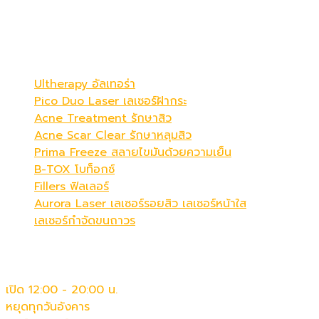
Be Your Best Verstion
โปรแกรมขายดี
Ultherapy อัลเทอร่า
Pico Duo Laser เลเซอร์ฝ้ากระ
Acne Treatment รักษาสิว
Acne Scar Clear รักษาหลุมสิว
Prima Freeze สลายไขมันด้วยความเย็น
B-TOX โบท็อกซ์
Fillers ฟิลเลอร์
Aurora Laser เลเซอร์รอยสิว เลเซอร์หน้าใส
เลเซอร์กำจัดขนถาวร
เวลาทำการ
เปิด 12:00 - 20:00 น.
หยุดทุกวันอังคาร