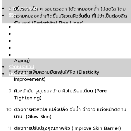
สาระความงาม
มีริ้วรอยเล็ก ๆ รอบดวงตา ใต้ตาหมองคล้ำ ไม่สดใส โดย
รีวิว
ความหมองคล้ำเกิดขึ้นบริเวณผิวชั้นตื้น ที่ไม่จำเป็นต้องฉีด
ฟิลเลอร์ (Periorbital Fine Lines)
รีวิวรักษาสิว หลุมสิว รอยสิว
รีวิว Pico เลเซอร์ ฝ้า กระ รอยสัก รูขุมขนกว้าง หลุมสิว
ผิวหมองคล้ำ ต้องการฟื้นฟูผิวให้ผิวสว่าง กระจ่างใส ขาว
รีวิวปรับรูปหน้าด้วยเครื่องมือแพทย์
อมชมพู แลดูสุขภาพดี (Skin Rejuvenation)
รีวิวโปรแกรมฉีดโบท็อกซ์-ฟิลเลอร์
ต้องการชะลอการเกิดริ้วรอยก่อนวัย (Delays Skin
Clip VDO
Aging)
รู้จักหมอช้อป
ต้องการเพิ่มความยืดหยุ่นให้ผิว (Elasticity
ติดต่อเรา
Improvement)
ผิวหน้ามัน รูขุมขนกว้าง ผิวไม่เรียบเนียน (Pore
Tightening)
ต้องการผิวสดใส เปล่งปลั่ง อิ่มน้ำ ฉ่ำวาว แต่งหน้าติดทน
นาน (Glow Skin)
ต้องการปรับปรุงคุณภาพผิว (Improve Skin Barrier)