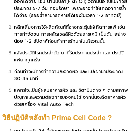
ออกได้ง่าย เช่น น้ำมันปลา(Fish Oil) วิตามินอี ใบแปะก๊วย
ประมาณ 5-7 วัน ก่อนรักษา เพราะอาจทำให้เกิดอาการช้ำ
ได้ง่าย (รอยช้ำสามารถหายได้เองในเวลา 1-2 อาทิตย์)
หลีกเลี่ยงการใช้ผลิตภัณฑ์ที่อาจกระตุ้นให้เกิดการแพ้ เช่น
การกำจัดขน การผลัดเซลล์ผิวด้วยสารเคมี เป็นต้น อย่าง
น้อย 1-2 สัปดาห์ก่อนทำการรักษาในบริเวณนั้น
แจ้งประวัติโรคประจำตัว ยาที่รับประทานประจำ และ ประวัติ
แพ้ยาทุกครั้ง
ก่อนทำจะมีการทำความสะอาดผิว และ แปะยาชาประมาณ
30-45 นาที
แพทย์จะเป็นผู้ผสมอาหารผิว และ วิตามินต่าง ๆ ตามสภาพ
ปัญหาและความต้องการของคนไข้ จากนั้นจะฉีดอาหารผิว
ด้วยเครื่อง Vital Auto Tech
วิธีปฏิบัติหลังทำ Prima Cell Code ?
งดล้างหน้า 24 ชั่วโมงแรกหลังทำ จากนั้นล้างหน้าทาครีม