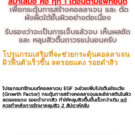
สม่ำเสมอ คือ ทุก 1 เดือนตามแพทย์นัด
เพื่อกระตุ้นการสร้างคอลลาเจน และ ตัด
ผังผืดใต้ชั้นผิวอย่างต่อเนื่อง
รับรองว่าจะเป็นการเจ็บแล้วจบ เห็นผลชัด
และ หลุมสิวตื้นถาวรแน่นอนครับ
โปรแกรมเสริมที่จะช่วยกระตุ้นคอลลาเจน
ผิวฟื้นตัวเร็วขึ้น ลดรอยแดง รอยดำสิว
โปรแกรมทรีทเมนท์คอลลาเจน EGF
จะช่วยเพิ่มโปรตีนย้อนวัย
(Growth Factor) กระตุ้นการสร้างคอลลาเจนและอิลาสตินในผิว
ลดรอยแดง รอยดำจากสิว ทำให้หลุมสิวตื้นขึ้นเร็วกว่าเดิม
แต่
ควรทำหลังการรักษาหลุมสิว 2 สัปดาห์ครับ