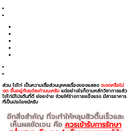
สาระความงาม
ของหมัก ของดอง ของดิบ เช่น
ปลาร้า ปลาดิบ กิมจิ ผล
รีวิว
ไม้ดอง เป็นต้น
รีวิวรักษาสิว หลุมสิว รอยสิว
ชา กาแฟ เครื่องดื่มที่มีคาเฟอีน แอลกอฮอล์ เนื่องจาก
รีวิว Pico เลเซอร์ ฝ้า กระ รอยสัก รูขุมขนกว้าง หลุมสิว
กระตุ้นการไหลเวียนของเลือด จะทำให้แผลแห้งช้า แต่ถ้า
รีวิวปรับรูปหน้าด้วยเครื่องมือแพทย์
ใครทนไม่ไหวจริง ๆ ก็ของดซัก 3 วันนะครับ
รีวิวโปรแกรมฉีดโบท็อกซ์-ฟิลเลอร์
Clip VDO
อาหารเสริมกลุ่มที่จะกระตุ้นการไหลเวียนของเลือด อาจ
ทำให้แผลหายช้า เกิดรอยช้ำนาน เช่น
น้ำมันปลา สารสกัด
จากใบแปะก๊วย เมล็ดองุ่น (Grape seed) วิตามินซี คอล
รู้จักหมอช้อป
ลาเจน วิตามินที่ช่วยให้ผิวขาวใส เป็นต้น
ติดต่อเรา
ส่วน
ไข่ไก่
เป็นความเชื่อส่วนบุคคลเรื่องของแสลง
จะงดหรือไม่
งด ขึ้นอยู่กับแต่ละท่านนะครับ
แต่อย่างไรก็ตามหลักวิชาการแล้ว
ไข่ไก่มีโปรตีนที่ดี ย่อยง่าย ช่วยให้ร่างกายแข็งแรง มีสารอาหาร
ที่เป็นประโยชน์ครับ
อีกสิ่งสำคัญ ที่จะทำให้หลุมสิวตื้นเร็วและ
เห็นผลชัดเจน คือ
ควรเข้ารับการรักษา