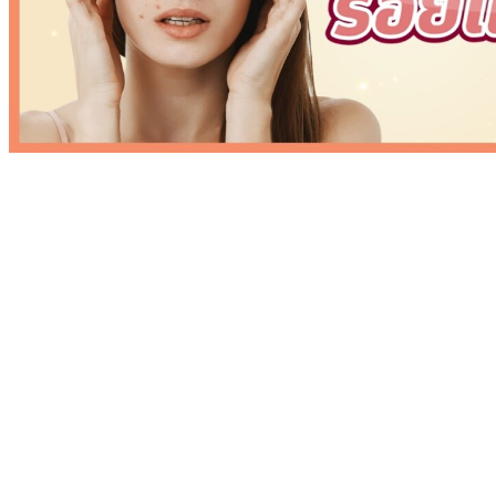
เดอะ พรีม่า คลินิก