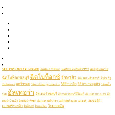
August 2021
สาระความงาม
June 2021
รีวิว
May 2021
April 2021
รีวิวรักษาสิว หลุมสิว รอยสิว
รีวิว Pico เลเซอร์ ฝ้า กระ รอยสัก รูขุมขนกว้าง หลุมสิว
Popular Tags
รีวิวปรับรูปหน้าด้วยเครื่องมือแพทย์
รีวิวโปรแกรมฉีดโบท็อกซ์-ฟิลเลอร์
picolaser
picosecondlaser
picoduolaser
filler
Hifu
picolaserหลุมสิว
Clip VDO
Ulthera
Thermage
thermageflx
ultherapy
Rejuran
RejuranHealer
รู้จักหมอช้อป
ฉีดฟิลเลอร์ชลบุรี
ฉีดฟิลเลอร์ชลบุรีที่ไหนดี
Ultheraชลบุรี
ultraformer
ติดต่อเรา
ฉีดฟิลเลอร์ที่ไหนดี
ฉีดฟิลเลอร์ศรีราชา
ฉีดฟิลเลอร์พัทยา
ฉีดรีจูรันหน้าใส
ฉีดโบท็อกซ์
รักษาสิว
ฉีดโบท็อกชลบุรี
รักษาหลุมสิวชลบุรี
รีจูรัน
รีจู
ลดริ้วรอย
วิธีรักษาสิว
วิธีรักษาหลุมสิว
รันฮิลเลอร์
วิธีการรักษารูขุมขนกว้าง
วิธีลดริ้ว
อัลเทอร่า
อัลเทอร่าชลบุรี
รอย
อัลเทอร่าชลบุรีที่ไหนดี
อัลเทอร่าบางแสน
อัล
เลเซอร์ฝ้า
เทอร่าบ้านบึง
อัลเทอร่าพัทยา
อัลเทอร่าศรีราชา
เคล็ดลับผิวสวย
เลเซอร์
เลเซอร์รอยสิว
โบเยอรมัน
โบท็อกซ์
โบเจนใหม่