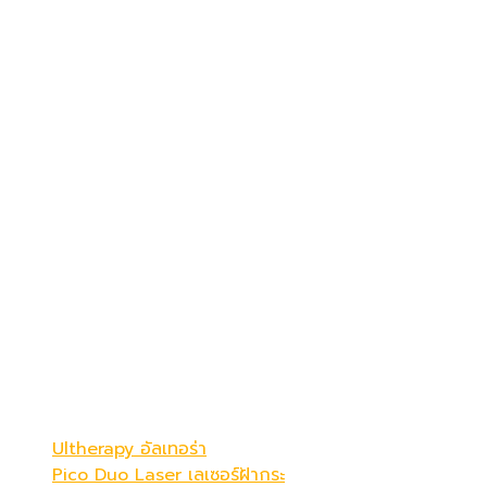
เดอะ พรีม่า คลินิก
ดูดีที่สุดในแบบคุณ
Be Your Best Verstion
โปรแกรมขายดี
Ultherapy อัลเทอร่า
Pico Duo Laser เลเซอร์ฝ้ากระ