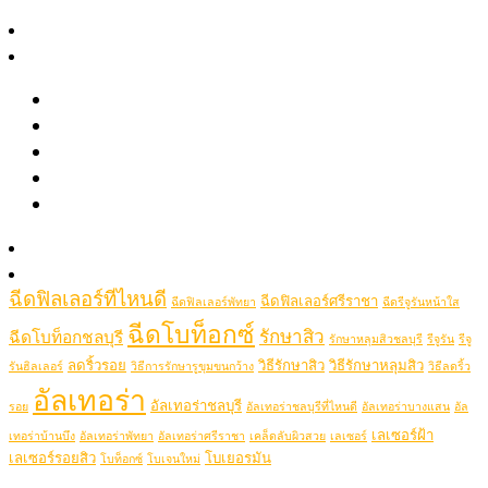
August 2021
สาระความงาม
June 2021
รีวิว
May 2021
April 2021
รีวิวรักษาสิว หลุมสิว รอยสิว
รีวิว Pico เลเซอร์ ฝ้า กระ รอยสัก รูขุมขนกว้าง หลุมสิว
Popular Tags
รีวิวปรับรูปหน้าด้วยเครื่องมือแพทย์
รีวิวโปรแกรมฉีดโบท็อกซ์-ฟิลเลอร์
picolaser
picosecondlaser
Clip VDO
picoduolaser
filler
Hifu
picolaserหลุมสิว
Ulthera
Thermage
thermageflx
ultherapy
Rejuran
RejuranHealer
รู้จักหมอช้อป
ฉีดฟิลเลอร์ชลบุรี
ฉีดฟิลเลอร์ชลบุรีที่ไหนดี
ติดต่อเรา
Ultheraชลบุรี
ultraformer
ฉีดฟิลเลอร์ที่ไหนดี
ฉีดฟิลเลอร์ศรีราชา
ฉีดฟิลเลอร์พัทยา
ฉีดรีจูรันหน้าใส
ฉีดโบท็อกซ์
รักษาสิว
ฉีดโบท็อกชลบุรี
รักษาหลุมสิวชลบุรี
รีจูรัน
รีจู
ลดริ้วรอย
วิธีรักษาสิว
วิธีรักษาหลุมสิว
รันฮิลเลอร์
วิธีการรักษารูขุมขนกว้าง
วิธีลดริ้ว
อัลเทอร่า
อัลเทอร่าชลบุรี
รอย
อัลเทอร่าชลบุรีที่ไหนดี
อัลเทอร่าบางแสน
อัล
เลเซอร์ฝ้า
เทอร่าบ้านบึง
อัลเทอร่าพัทยา
อัลเทอร่าศรีราชา
เคล็ดลับผิวสวย
เลเซอร์
เลเซอร์รอยสิว
โบเยอรมัน
โบท็อกซ์
โบเจนใหม่