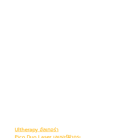
เดอะ พรีม่า คลินิก
ดูดีที่สุดในแบบคุณ
Be Your Best Verstion
โปรแกรมขายดี
Ultherapy อัลเทอร่า
Pico Duo Laser เลเซอร์ฝ้ากระ