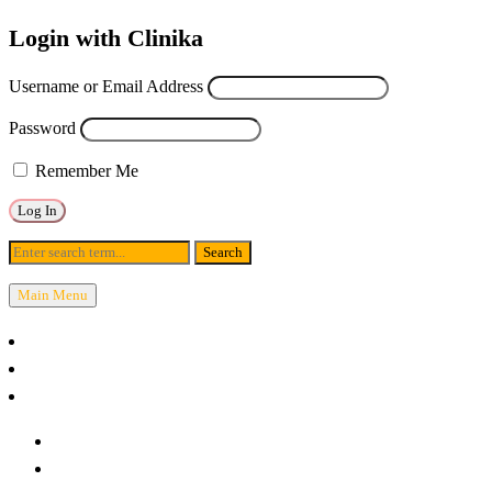
Login with Clinika
Username or Email Address
Password
Remember Me
Blog
Main Menu
หน้าหลัก
November 10, 2025
โปรโมชั่นในเดือน
Ulthera prime ชลบุรี
โปรแกรมทั้งหมด (A-Z)
Posted by
theprimaclinic
(New 2026) Oligio X ┃ยกกระชับ ยุบไขมัน