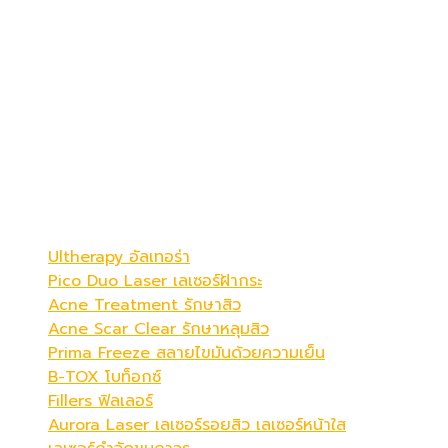
เดอะ พรีม่า คลินิก
ดูดีที่สุดในแบบคุณ
Be Your Best Verstion
โปรแกรมขายดี
Ultherapy อัลเทอร่า
Pico Duo Laser เลเซอร์ฝ้ากระ
Acne Treatment รักษาสิว
Acne Scar Clear รักษาหลุมสิว
Prima Freeze สลายไขมันด้วยความเย็น
B-TOX โบท็อกซ์
Fillers ฟิลเลอร์
Aurora Laser เลเซอร์รอยสิว เลเซอร์หน้าใส