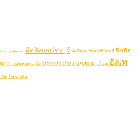
ฉีดฟิลเลอร์ชลบุรี
ฉีดฟิล
ฉีดฟิลเลอร์ชลบุรีที่ไหนดี
ลบุรี
ultraformer
อัลเท
รอย
วิธีรักษาสิว
วิธีรักษาหลุมสิว
วิธีการรักษารูขุมขนกว้าง
วิธีลดริ้วรอย
โบเยอรมัน
นใหม่