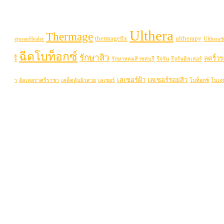
Ulthera
Thermage
thermageflx
ultherapy
uran
RejuranHealer
Ultheraช
ฉีดโบท็อกซ์
รักษาสิว
ลบุรี
ลดริ้ว
รักษาหลุมสิวชลบุรี
รีจูรัน
รีจูรันฮิลเลอร์
เลเซอร์ฝ้า
เลเซอร์รอยสิว
่าพัทยา
อัลเทอร่าศรีราชา
เคล็ดลับผิวสวย
เลเซอร์
โบท็อกซ์
โบเจ