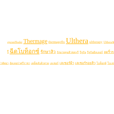
Ulthera
Thermage
thermageflx
ultherapy
uran
RejuranHealer
Ultheraช
ฉีดโบท็อกซ์
รักษาสิว
ลบุรี
ลดริ้ว
รักษาหลุมสิวชลบุรี
รีจูรัน
รีจูรันฮิลเลอร์
เลเซอร์ฝ้า
เลเซอร์รอยสิว
่าพัทยา
อัลเทอร่าศรีราชา
เคล็ดลับผิวสวย
เลเซอร์
โบท็อกซ์
โบเจ