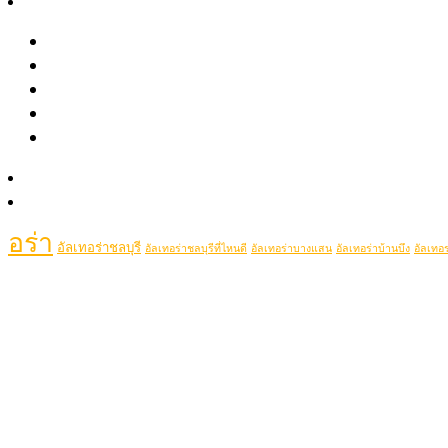
รีวิว
May 2021
รีวิวรักษาสิว หลุมสิว รอยสิว
April 2021
รีวิว Pico เลเซอร์ ฝ้า กระ รอยสัก รูขุมขนกว้าง หลุมสิว
รีวิวปรับรูปหน้าด้วยเครื่องมือแพทย์
Popular Tags
รีวิวโปรแกรมฉีดโบท็อกซ์-ฟิลเลอร์
Clip VDO
picolaser
picosecondlaser
picoduolaser
filler
Hifu
picolaserหลุมสิว
Rej
รู้จักหมอช้อป
ติดต่อเรา
เลอร์ที่ไหนดี
ฉีดโบท็อกช
ฉีดฟิลเลอร์ศรีราชา
ฉีดฟิลเลอร์พัทยา
ฉีดรีจูรันหน้าใส
อร่า
อัลเทอร่าชลบุรี
อัลเทอร่าชลบุรีที่ไหนดี
อัลเทอร่าบางแสน
อัลเทอร่าบ้านบึง
อัลเทอร