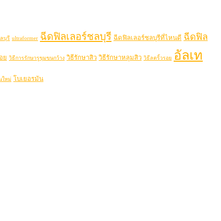
ฉีดฟิลเลอร์ชลบุรี
ฉีดฟิล
ฉีดฟิลเลอร์ชลบุรีที่ไหนดี
ลบุรี
ultraformer
อัลเท
รอย
วิธีรักษาสิว
วิธีรักษาหลุมสิว
วิธีการรักษารูขุมขนกว้าง
วิธีลดริ้วรอย
โบเยอรมัน
นใหม่