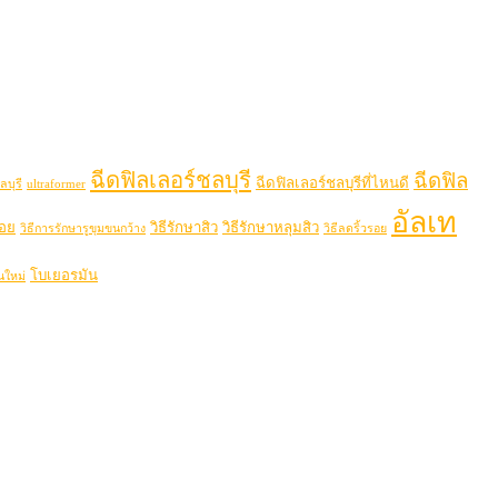
ฉีดฟิลเลอร์ชลบุรี
ฉีดฟิล
ฉีดฟิลเลอร์ชลบุรีที่ไหนดี
ลบุรี
ultraformer
อัลเท
รอย
วิธีรักษาสิว
วิธีรักษาหลุมสิว
วิธีการรักษารูขุมขนกว้าง
วิธีลดริ้วรอย
โบเยอรมัน
นใหม่