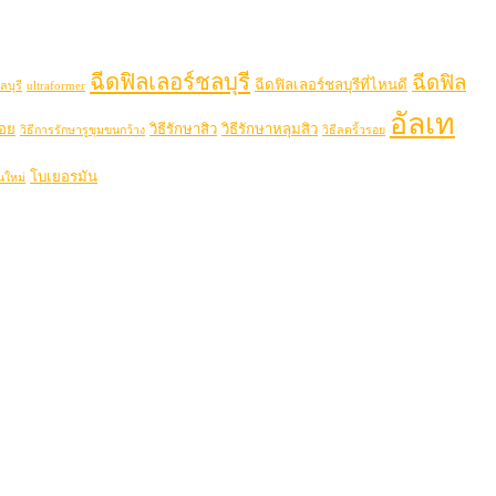
ฉีดฟิลเลอร์ชลบุรี
ฉีดฟิล
ฉีดฟิลเลอร์ชลบุรีที่ไหนดี
ลบุรี
ultraformer
อัลเท
รอย
วิธีรักษาสิว
วิธีรักษาหลุมสิว
วิธีการรักษารูขุมขนกว้าง
วิธีลดริ้วรอย
โบเยอรมัน
นใหม่