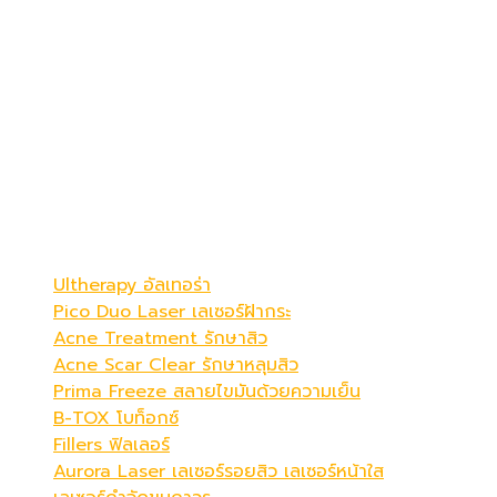
เดอะ พรีม่า คลินิก
ดูดีที่สุดในแบบคุณ
Be Your Best Verstion
โปรแกรมขายดี
Ultherapy อัลเทอร่า
Pico Duo Laser เลเซอร์ฝ้ากระ
Acne Treatment รักษาสิว
Acne Scar Clear รักษาหลุมสิว
Prima Freeze สลายไขมันด้วยความเย็น
B-TOX โบท็อกซ์
Fillers ฟิลเลอร์
Aurora Laser เลเซอร์รอยสิว เลเซอร์หน้าใส