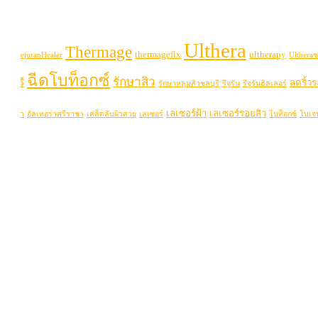
Ulthera
Thermage
thermageflx
ultherapy
uran
RejuranHealer
Ultheraช
ฉีดโบท็อกซ์
รักษาสิว
ลบุรี
ลดริ้ว
รักษาหลุมสิวชลบุรี
รีจูรัน
รีจูรันฮิลเลอร์
เลเซอร์ฝ้า
เลเซอร์รอยสิว
่าพัทยา
อัลเทอร่าศรีราชา
เคล็ดลับผิวสวย
เลเซอร์
โบท็อกซ์
โบเจ