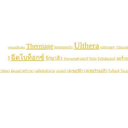
Ulthera
Thermage
thermageflx
ultherapy
uran
RejuranHealer
Ultheraช
ฉีดโบท็อกซ์
รักษาสิว
ลบุรี
ลดริ้ว
รักษาหลุมสิวชลบุรี
รีจูรัน
รีจูรันฮิลเลอร์
เลเซอร์ฝ้า
เลเซอร์รอยสิว
่าพัทยา
อัลเทอร่าศรีราชา
เคล็ดลับผิวสวย
เลเซอร์
โบท็อกซ์
โบเจ