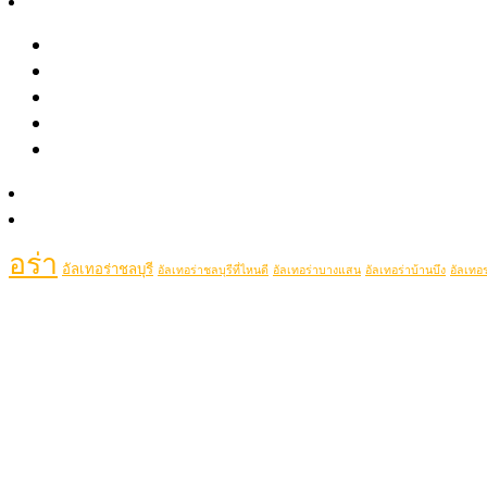
รีวิว
May 2021
รีวิวรักษาสิว หลุมสิว รอยสิว
April 2021
รีวิว Pico เลเซอร์ ฝ้า กระ รอยสัก รูขุมขนกว้าง หลุมสิว
รีวิวปรับรูปหน้าด้วยเครื่องมือแพทย์
Popular Tags
รีวิวโปรแกรมฉีดโบท็อกซ์-ฟิลเลอร์
Clip VDO
picolaser
picosecondlaser
picoduolaser
filler
Hifu
picolaserหลุมสิว
Rej
รู้จักหมอช้อป
ติดต่อเรา
เลอร์ที่ไหนดี
ฉีดโบท็อกช
ฉีดฟิลเลอร์ศรีราชา
ฉีดฟิลเลอร์พัทยา
ฉีดรีจูรันหน้าใส
อร่า
อัลเทอร่าชลบุรี
อัลเทอร่าชลบุรีที่ไหนดี
อัลเทอร่าบางแสน
อัลเทอร่าบ้านบึง
อัลเทอร