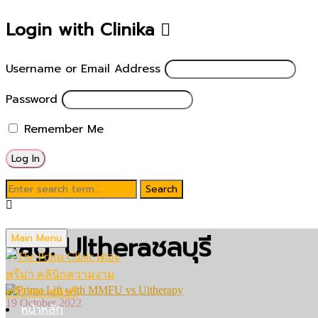
Login with Clinika
Username or Email Address
Password
Remember Me
Tag: Ultheraชลบุรี
Main Menu
19 October 2022
หน้าหลัก