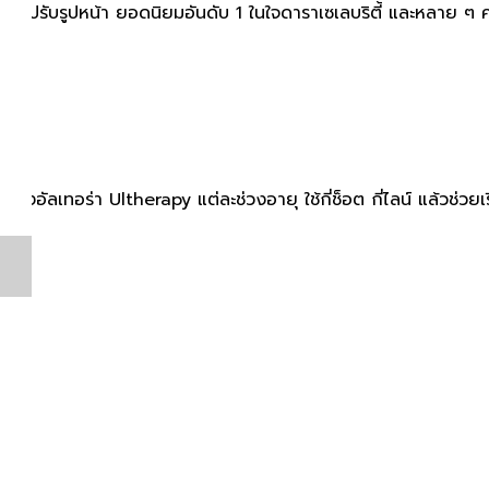
ับ ปรับรูปหน้า ยอดนิยมอันดับ 1 ในใจดาราเซเลบริตี้ และหลาย ๆ 
อัลเทอร่า Ultherapy แต่ละช่วงอายุ ใช้กี่ช็อต กี่ไลน์ แล้วช่วยเร
ว
ใหม่