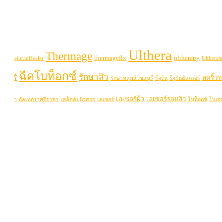
Ulthera
Thermage
thermageflx
ultherapy
uran
RejuranHealer
Ultheraช
ฉีดโบท็อกซ์
รักษาสิว
ลบุรี
ลดริ้ว
รักษาหลุมสิวชลบุรี
รีจูรัน
รีจูรันฮิลเลอร์
เลเซอร์ฝ้า
เลเซอร์รอยสิว
่าพัทยา
อัลเทอร่าศรีราชา
เคล็ดลับผิวสวย
เลเซอร์
โบท็อกซ์
โบเจ