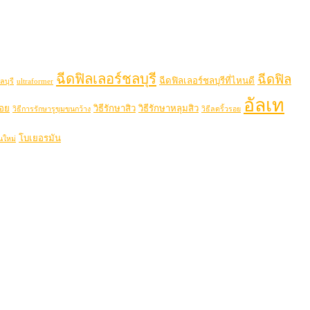
ฉีดฟิลเลอร์ชลบุรี
ฉีดฟิล
ฉีดฟิลเลอร์ชลบุรีที่ไหนดี
ลบุรี
ultraformer
อัลเท
รอย
วิธีรักษาสิว
วิธีรักษาหลุมสิว
วิธีการรักษารูขุมขนกว้าง
วิธีลดริ้วรอย
โบเยอรมัน
นใหม่