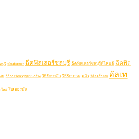
ฉีดฟิลเลอร์ชลบุรี
ฉีดฟิล
ฉีดฟิลเลอร์ชลบุรีที่ไหนดี
ลบุรี
ultraformer
อัลเท
รอย
วิธีรักษาสิว
วิธีรักษาหลุมสิว
วิธีการรักษารูขุมขนกว้าง
วิธีลดริ้วรอย
โบเยอรมัน
นใหม่