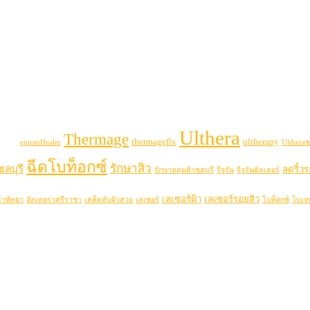
Ulthera
Thermage
thermageflx
ultherapy
uran
RejuranHealer
Ultheraช
ฉีดโบท็อกซ์
รักษาสิว
ลบุรี
ลดริ้ว
รักษาหลุมสิวชลบุรี
รีจูรัน
รีจูรันฮิลเลอร์
เลเซอร์ฝ้า
เลเซอร์รอยสิว
่าพัทยา
อัลเทอร่าศรีราชา
เคล็ดลับผิวสวย
เลเซอร์
โบท็อกซ์
โบเจ