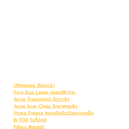
เดอะ พรีม่า คลินิก
ดูดีที่สุดในแบบคุณ
Be Your Best Verstion
โปรแกรมขายดี
Ultherapy อัลเทอร่า
Pico Duo Laser เลเซอร์ฝ้ากระ
Acne Treatment รักษาสิว
Acne Scar Clear รักษาหลุมสิว
Prima Freeze สลายไขมันด้วยความเย็น
B-TOX โบท็อกซ์
Fillers ฟิลเลอร์