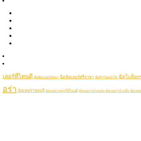
รีวิว
August 2021
June 2021
รีวิวรักษาสิว หลุมสิว รอยสิว
May 2021
รีวิว Pico เลเซอร์ ฝ้า กระ รอยสัก รูขุมขนกว้าง หลุมสิว
April 2021
รีวิวปรับรูปหน้าด้วยเครื่องมือแพทย์
รีวิวโปรแกรมฉีดโบท็อกซ์-ฟิลเลอร์
Popular Tags
Clip VDO
รู้จักหมอช้อป
picolaser
ติดต่อเรา
picosecondlaser
picoduolaser
filler
Hifu
picolaserหลุมสิว
Rej
เลอร์ที่ไหนดี
ฉีดโบท็อกช
ฉีดฟิลเลอร์ศรีราชา
ฉีดฟิลเลอร์พัทยา
ฉีดรีจูรันหน้าใส
อร่า
อัลเทอร่าชลบุรี
อัลเทอร่าชลบุรีที่ไหนดี
อัลเทอร่าบางแสน
อัลเทอร่าบ้านบึง
อัลเทอร