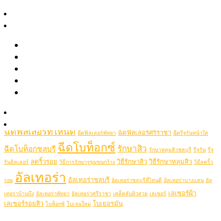
August 2021
สาระความงาม
June 2021
รีวิว
May 2021
April 2021
รีวิวรักษาสิว หลุมสิว รอยสิว
รีวิว Pico เลเซอร์ ฝ้า กระ รอยสัก รูขุมขนกว้าง หลุมสิว
Popular Tags
รีวิวปรับรูปหน้าด้วยเครื่องมือแพทย์
รีวิวโปรแกรมฉีดโบท็อกซ์-ฟิลเลอร์
picolaser
picosecondlaser
picoduolaser
filler
Hifu
picolaserหลุมสิว
Clip VDO
Ulthera
Thermage
thermageflx
ultherapy
Rejuran
RejuranHealer
รู้จักหมอช้อป
ฉีดฟิลเลอร์ชลบุรี
ฉีดฟิลเลอร์ชลบุรีที่ไหนดี
Ultheraชลบุรี
ultraformer
ติดต่อเรา
ฉีดฟิลเลอร์ที่ไหนดี
ฉีดฟิลเลอร์ศรีราชา
ฉีดฟิลเลอร์พัทยา
ฉีดรีจูรันหน้าใส
ฉีดโบท็อกซ์
รักษาสิว
ฉีดโบท็อกชลบุรี
รักษาหลุมสิวชลบุรี
รีจูรัน
รีจู
ลดริ้วรอย
วิธีรักษาสิว
วิธีรักษาหลุมสิว
รันฮิลเลอร์
วิธีการรักษารูขุมขนกว้าง
วิธีลดริ้ว
อัลเทอร่า
อัลเทอร่าชลบุรี
รอย
อัลเทอร่าชลบุรีที่ไหนดี
อัลเทอร่าบางแสน
อัล
เลเซอร์ฝ้า
เทอร่าบ้านบึง
อัลเทอร่าพัทยา
อัลเทอร่าศรีราชา
เคล็ดลับผิวสวย
เลเซอร์
เลเซอร์รอยสิว
โบเยอรมัน
โบท็อกซ์
โบเจนใหม่