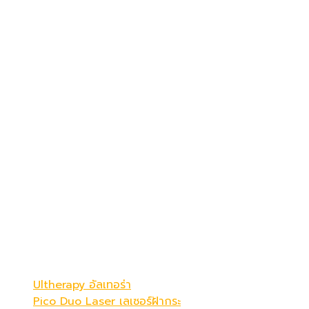
เดอะ พรีม่า คลินิก
ดูดีที่สุดในแบบคุณ
Be Your Best Verstion
โปรแกรมขายดี
Ultherapy อัลเทอร่า
Pico Duo Laser เลเซอร์ฝ้ากระ