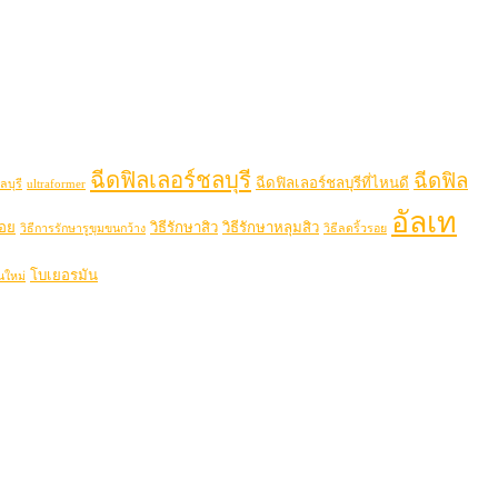
ฉีดฟิลเลอร์ชลบุรี
ฉีดฟิล
ฉีดฟิลเลอร์ชลบุรีที่ไหนดี
ลบุรี
ultraformer
อัลเท
รอย
วิธีรักษาสิว
วิธีรักษาหลุมสิว
วิธีการรักษารูขุมขนกว้าง
วิธีลดริ้วรอย
โบเยอรมัน
นใหม่