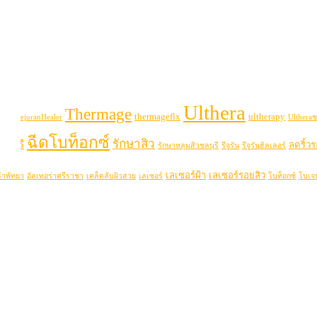
Ulthera
Thermage
thermageflx
ultherapy
uran
RejuranHealer
Ultheraช
ฉีดโบท็อกซ์
รักษาสิว
ลบุรี
ลดริ้ว
รักษาหลุมสิวชลบุรี
รีจูรัน
รีจูรันฮิลเลอร์
เลเซอร์ฝ้า
เลเซอร์รอยสิว
่าพัทยา
อัลเทอร่าศรีราชา
เคล็ดลับผิวสวย
เลเซอร์
โบท็อกซ์
โบเจ