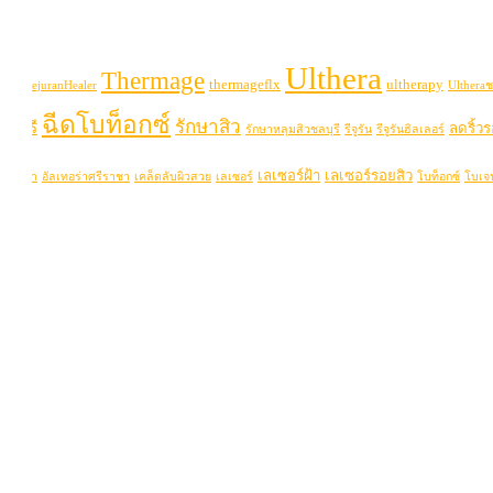
Ulthera
Thermage
thermageflx
ultherapy
uran
RejuranHealer
Ultheraช
ฉีดโบท็อกซ์
รักษาสิว
ลบุรี
ลดริ้ว
รักษาหลุมสิวชลบุรี
รีจูรัน
รีจูรันฮิลเลอร์
เลเซอร์ฝ้า
เลเซอร์รอยสิว
่าพัทยา
อัลเทอร่าศรีราชา
เคล็ดลับผิวสวย
เลเซอร์
โบท็อกซ์
โบเจ