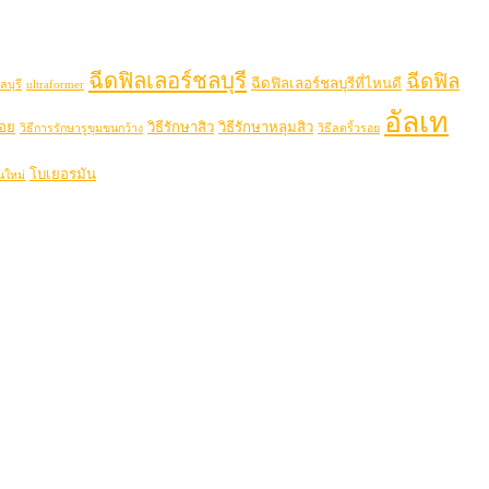
ฉีดฟิลเลอร์ชลบุรี
ฉีดฟิล
ฉีดฟิลเลอร์ชลบุรีที่ไหนดี
ลบุรี
ultraformer
อัลเท
รอย
วิธีรักษาสิว
วิธีรักษาหลุมสิว
วิธีการรักษารูขุมขนกว้าง
วิธีลดริ้วรอย
โบเยอรมัน
นใหม่