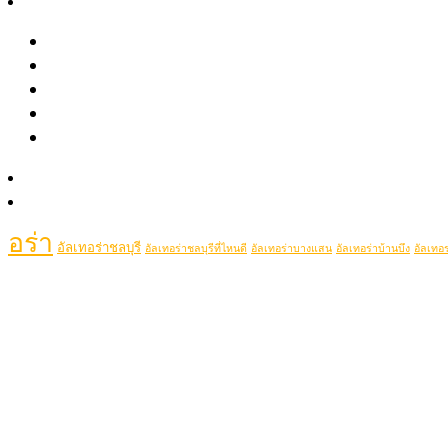
รีวิว
May 2021
รีวิวรักษาสิว หลุมสิว รอยสิว
April 2021
รีวิว Pico เลเซอร์ ฝ้า กระ รอยสัก รูขุมขนกว้าง หลุมสิว
รีวิวปรับรูปหน้าด้วยเครื่องมือแพทย์
Popular Tags
รีวิวโปรแกรมฉีดโบท็อกซ์-ฟิลเลอร์
Clip VDO
picolaser
picosecondlaser
picoduolaser
filler
Hifu
picolaserหลุมสิว
Rej
รู้จักหมอช้อป
ติดต่อเรา
เลอร์ที่ไหนดี
ฉีดโบท็อกช
ฉีดฟิลเลอร์ศรีราชา
ฉีดฟิลเลอร์พัทยา
ฉีดรีจูรันหน้าใส
อร่า
อัลเทอร่าชลบุรี
อัลเทอร่าชลบุรีที่ไหนดี
อัลเทอร่าบางแสน
อัลเทอร่าบ้านบึง
อัลเทอร