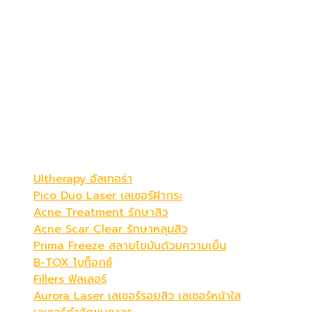
เดอะ พรีม่า คลินิก
ดูดีที่สุดในแบบคุณ
Be Your Best Verstion
โปรแกรมขายดี
Ultherapy อัลเทอร่า
Pico Duo Laser เลเซอร์ฝ้ากระ
Acne Treatment รักษาสิว
Acne Scar Clear รักษาหลุมสิว
Prima Freeze สลายไขมันด้วยความเย็น
B-TOX โบท็อกซ์
Fillers ฟิลเลอร์
Aurora Laser เลเซอร์รอยสิว เลเซอร์หน้าใส