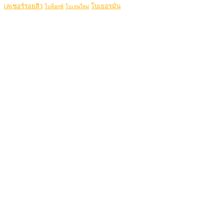
เลเซอร์รอยสิว
โบเยอรมัน
โบท็อกซ์
โบเจนใหม่
เดอะ พรีม่า คลินิก
ดูดีที่สุดในแบบคุณ
Be Your Best Verstion
โปรแกรมขายดี