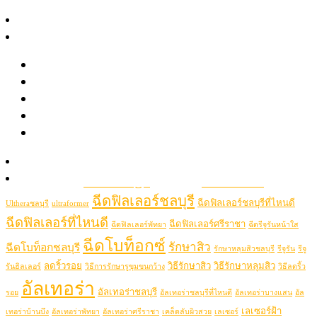
December 2021
สาระความงาม
September 2021
รีวิว
August 2021
June 2021
รีวิวรักษาสิว หลุมสิว รอยสิว
May 2021
รีวิว Pico เลเซอร์ ฝ้า กระ รอยสัก รูขุมขนกว้าง หลุมสิว
April 2021
รีวิวปรับรูปหน้าด้วยเครื่องมือแพทย์
รีวิวโปรแกรมฉีดโบท็อกซ์-ฟิลเลอร์
Popular Tags
Clip VDO
picolaser
picosecondlaser
รู้จักหมอช้อป
picoduolaser
filler
Hifu
picolaserหลุมสิว
Ulthera
ติดต่อเรา
Thermage
thermageflx
ultherapy
Rejuran
RejuranHealer
ฉีดฟิลเลอร์ชลบุรี
ฉีดฟิลเลอร์ชลบุรีที่ไหนดี
Ultheraชลบุรี
ultraformer
ฉีดฟิลเลอร์ที่ไหนดี
ฉีดฟิลเลอร์ศรีราชา
ฉีดฟิลเลอร์พัทยา
ฉีดรีจูรันหน้าใส
ฉีดโบท็อกซ์
รักษาสิว
ฉีดโบท็อกชลบุรี
รักษาหลุมสิวชลบุรี
รีจูรัน
รีจู
ลดริ้วรอย
วิธีรักษาสิว
วิธีรักษาหลุมสิว
รันฮิลเลอร์
วิธีการรักษารูขุมขนกว้าง
วิธีลดริ้ว
อัลเทอร่า
อัลเทอร่าชลบุรี
รอย
อัลเทอร่าชลบุรีที่ไหนดี
อัลเทอร่าบางแสน
อัล
เลเซอร์ฝ้า
เทอร่าบ้านบึง
อัลเทอร่าพัทยา
อัลเทอร่าศรีราชา
เคล็ดลับผิวสวย
เลเซอร์