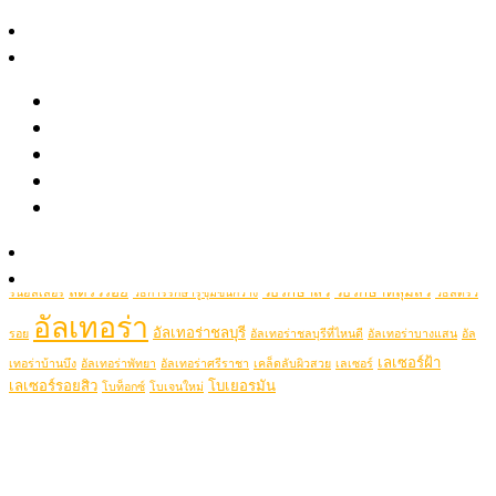
April 2021
สาระความงาม
รีวิว
Popular Tags
รีวิวรักษาสิว หลุมสิว รอยสิว
picolaser
picosecondlaser
รีวิว Pico เลเซอร์ ฝ้า กระ รอยสัก รูขุมขนกว้าง หลุมสิว
picoduolaser
filler
Hifu
picolaserหลุมสิว
Ulthera
รีวิวปรับรูปหน้าด้วยเครื่องมือแพทย์
Thermage
thermageflx
ultherapy
Rejuran
RejuranHealer
รีวิวโปรแกรมฉีดโบท็อกซ์-ฟิลเลอร์
ฉีดฟิลเลอร์ชลบุรี
ฉีดฟิลเลอร์ชลบุรีที่ไหนดี
Ultheraชลบุรี
ultraformer
Clip VDO
ฉีดฟิลเลอร์ที่ไหนดี
ฉีดฟิลเลอร์ศรีราชา
ฉีดฟิลเลอร์พัทยา
ฉีดรีจูรันหน้าใส
รู้จักหมอช้อป
ฉีดโบท็อกซ์
รักษาสิว
ฉีดโบท็อกชลบุรี
รักษาหลุมสิวชลบุรี
รีจูรัน
รีจู
ติดต่อเรา
ลดริ้วรอย
วิธีรักษาสิว
วิธีรักษาหลุมสิว
รันฮิลเลอร์
วิธีการรักษารูขุมขนกว้าง
วิธีลดริ้ว
อัลเทอร่า
อัลเทอร่าชลบุรี
รอย
อัลเทอร่าชลบุรีที่ไหนดี
อัลเทอร่าบางแสน
อัล
เลเซอร์ฝ้า
เทอร่าบ้านบึง
อัลเทอร่าพัทยา
อัลเทอร่าศรีราชา
เคล็ดลับผิวสวย
เลเซอร์
เลเซอร์รอยสิว
โบเยอรมัน
โบท็อกซ์
โบเจนใหม่