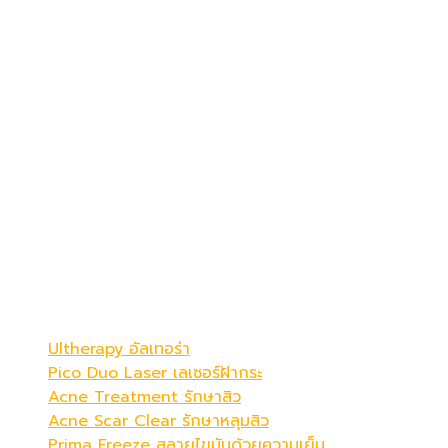
เดอะ พรีม่า คลินิก
ดูดีที่สุดในแบบคุณ
Be Your Best Verstion
โปรแกรมขายดี
Ultherapy อัลเทอร่า
Pico Duo Laser เลเซอร์ฝ้ากระ
Acne Treatment รักษาสิว
Acne Scar Clear รักษาหลุมสิว
Prima Freeze สลายไขมันด้วยความเย็น