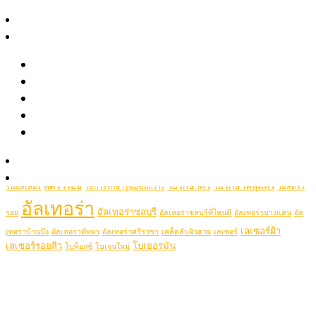
April 2021
สาระความงาม
รีวิว
Popular Tags
รีวิวรักษาสิว หลุมสิว รอยสิว
picolaser
picosecondlaser
รีวิว Pico เลเซอร์ ฝ้า กระ รอยสัก รูขุมขนกว้าง หลุมสิว
picoduolaser
filler
Hifu
picolaserหลุมสิว
Ulthera
รีวิวปรับรูปหน้าด้วยเครื่องมือแพทย์
Thermage
thermageflx
ultherapy
Rejuran
RejuranHealer
รีวิวโปรแกรมฉีดโบท็อกซ์-ฟิลเลอร์
ฉีดฟิลเลอร์ชลบุรี
ฉีดฟิลเลอร์ชลบุรีที่ไหนดี
Ultheraชลบุรี
ultraformer
Clip VDO
ฉีดฟิลเลอร์ที่ไหนดี
ฉีดฟิลเลอร์ศรีราชา
ฉีดฟิลเลอร์พัทยา
ฉีดรีจูรันหน้าใส
รู้จักหมอช้อป
ฉีดโบท็อกซ์
รักษาสิว
ฉีดโบท็อกชลบุรี
รักษาหลุมสิวชลบุรี
รีจูรัน
รีจู
ติดต่อเรา
ลดริ้วรอย
วิธีรักษาสิว
วิธีรักษาหลุมสิว
รันฮิลเลอร์
วิธีการรักษารูขุมขนกว้าง
วิธีลดริ้ว
อัลเทอร่า
อัลเทอร่าชลบุรี
รอย
อัลเทอร่าชลบุรีที่ไหนดี
อัลเทอร่าบางแสน
อัล
เลเซอร์ฝ้า
เทอร่าบ้านบึง
อัลเทอร่าพัทยา
อัลเทอร่าศรีราชา
เคล็ดลับผิวสวย
เลเซอร์
เลเซอร์รอยสิว
โบเยอรมัน
โบท็อกซ์
โบเจนใหม่