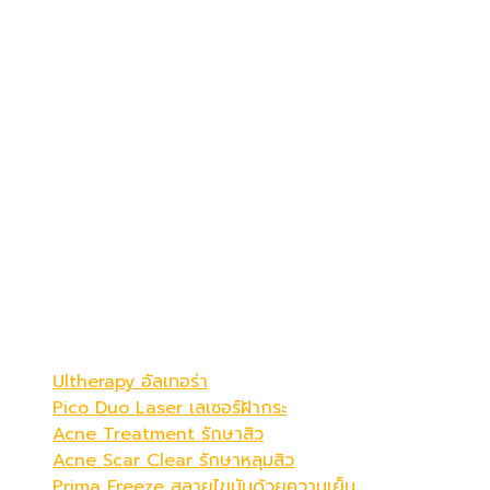
เดอะ พรีม่า คลินิก
ดูดีที่สุดในแบบคุณ
Be Your Best Verstion
โปรแกรมขายดี
Ultherapy อัลเทอร่า
Pico Duo Laser เลเซอร์ฝ้ากระ
Acne Treatment รักษาสิว
Acne Scar Clear รักษาหลุมสิว
Prima Freeze สลายไขมันด้วยความเย็น