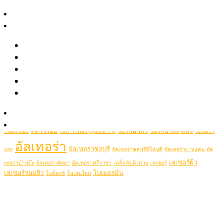
April 2021
สาระความงาม
รีวิว
Popular Tags
รีวิวรักษาสิว หลุมสิว รอยสิว
picolaser
picosecondlaser
รีวิว Pico เลเซอร์ ฝ้า กระ รอยสัก รูขุมขนกว้าง หลุมสิว
picoduolaser
filler
Hifu
picolaserหลุมสิว
Ulthera
รีวิวปรับรูปหน้าด้วยเครื่องมือแพทย์
Thermage
thermageflx
ultherapy
Rejuran
RejuranHealer
รีวิวโปรแกรมฉีดโบท็อกซ์-ฟิลเลอร์
ฉีดฟิลเลอร์ชลบุรี
ฉีดฟิลเลอร์ชลบุรีที่ไหนดี
Ultheraชลบุรี
ultraformer
Clip VDO
ฉีดฟิลเลอร์ที่ไหนดี
ฉีดฟิลเลอร์ศรีราชา
ฉีดฟิลเลอร์พัทยา
ฉีดรีจูรันหน้าใส
รู้จักหมอช้อป
ฉีดโบท็อกซ์
รักษาสิว
ฉีดโบท็อกชลบุรี
รักษาหลุมสิวชลบุรี
รีจูรัน
รีจู
ติดต่อเรา
ลดริ้วรอย
วิธีรักษาสิว
วิธีรักษาหลุมสิว
รันฮิลเลอร์
วิธีการรักษารูขุมขนกว้าง
วิธีลดริ้ว
อัลเทอร่า
อัลเทอร่าชลบุรี
รอย
อัลเทอร่าชลบุรีที่ไหนดี
อัลเทอร่าบางแสน
อัล
เลเซอร์ฝ้า
เทอร่าบ้านบึง
อัลเทอร่าพัทยา
อัลเทอร่าศรีราชา
เคล็ดลับผิวสวย
เลเซอร์
เลเซอร์รอยสิว
โบเยอรมัน
โบท็อกซ์
โบเจนใหม่