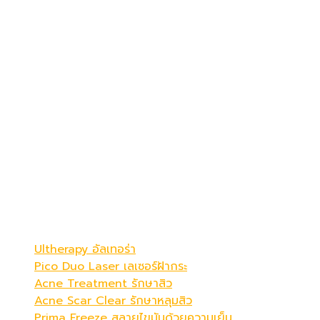
เดอะ พรีม่า คลินิก
ดูดีที่สุดในแบบคุณ
Be Your Best Verstion
โปรแกรมขายดี
Ultherapy อัลเทอร่า
Pico Duo Laser เลเซอร์ฝ้ากระ
Acne Treatment รักษาสิว
Acne Scar Clear รักษาหลุมสิว
Prima Freeze สลายไขมันด้วยความเย็น