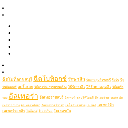
June 2021
สาระความงาม
May 2021
รีวิว
April 2021
รีวิวรักษาสิว หลุมสิว รอยสิว
Popular Tags
รีวิว Pico เลเซอร์ ฝ้า กระ รอยสัก รูขุมขนกว้าง หลุมสิว
รีวิวปรับรูปหน้าด้วยเครื่องมือแพทย์
picolaser
picosecondlaser
picoduolaser
filler
Hifu
picolaserหลุมสิว
รีวิวโปรแกรมฉีดโบท็อกซ์-ฟิลเลอร์
Ulthera
Thermage
Clip VDO
thermageflx
ultherapy
Rejuran
RejuranHealer
ฉีดฟิลเลอร์ชลบุรี
ฉีดฟิลเลอร์ชลบุรีที่ไหนดี
Ultheraชลบุรี
ultraformer
รู้จักหมอช้อป
ฉีดฟิลเลอร์ที่ไหนดี
ฉีดฟิลเลอร์ศรีราชา
ฉีดฟิลเลอร์พัทยา
ฉีดรีจูรันหน้าใส
ติดต่อเรา
ฉีดโบท็อกซ์
รักษาสิว
ฉีดโบท็อกชลบุรี
รักษาหลุมสิวชลบุรี
รีจูรัน
รีจู
ลดริ้วรอย
วิธีรักษาสิว
วิธีรักษาหลุมสิว
รันฮิลเลอร์
วิธีการรักษารูขุมขนกว้าง
วิธีลดริ้ว
อัลเทอร่า
อัลเทอร่าชลบุรี
รอย
อัลเทอร่าชลบุรีที่ไหนดี
อัลเทอร่าบางแสน
อัล
เลเซอร์ฝ้า
เทอร่าบ้านบึง
อัลเทอร่าพัทยา
อัลเทอร่าศรีราชา
เคล็ดลับผิวสวย
เลเซอร์
เลเซอร์รอยสิว
โบเยอรมัน
โบท็อกซ์
โบเจนใหม่