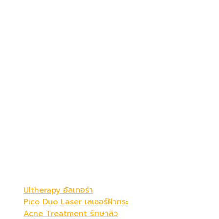
เดอะ พรีม่า คลินิก
ดูดีที่สุดในแบบคุณ
Be Your Best Verstion
โปรแกรมขายดี
Ultherapy อัลเทอร่า
Pico Duo Laser เลเซอร์ฝ้ากระ
Acne Treatment รักษาสิว