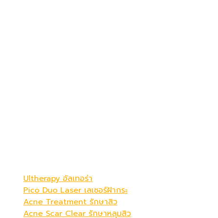
เดอะ พรีม่า คลินิก
ดูดีที่สุดในแบบคุณ
Be Your Best Verstion
โปรแกรมขายดี
Ultherapy อัลเทอร่า
Pico Duo Laser เลเซอร์ฝ้ากระ
Acne Treatment รักษาสิว
Acne Scar Clear รักษาหลุมสิว