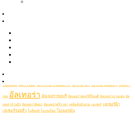
Magnet Peel┃รักแร้ขาว ลดขนคุด
May 2021
April 2021
สาระความงาม
รีวิว
Popular Tags
รีวิวรักษาสิว หลุมสิว รอยสิว
picolaser
picosecondlaser
รีวิว Pico เลเซอร์ ฝ้า กระ รอยสัก รูขุมขนกว้าง หลุมสิว
picoduolaser
filler
Hifu
picolaserหลุมสิว
Ulthera
รีวิวปรับรูปหน้าด้วยเครื่องมือแพทย์
Thermage
thermageflx
ultherapy
Rejuran
RejuranHealer
รีวิวโปรแกรมฉีดโบท็อกซ์-ฟิลเลอร์
ฉีดฟิลเลอร์ชลบุรี
ฉีดฟิลเลอร์ชลบุรีที่ไหนดี
Ultheraชลบุรี
ultraformer
Clip VDO
ฉีดฟิลเลอร์ที่ไหนดี
ฉีดฟิลเลอร์ศรีราชา
ฉีดฟิลเลอร์พัทยา
ฉีดรีจูรันหน้าใส
รู้จักหมอช้อป
ฉีดโบท็อกซ์
รักษาสิว
ฉีดโบท็อกชลบุรี
รักษาหลุมสิวชลบุรี
รีจูรัน
รีจู
ติดต่อเรา
ลดริ้วรอย
วิธีรักษาสิว
วิธีรักษาหลุมสิว
รันฮิลเลอร์
วิธีการรักษารูขุมขนกว้าง
วิธีลดริ้ว
อัลเทอร่า
อัลเทอร่าชลบุรี
รอย
อัลเทอร่าชลบุรีที่ไหนดี
อัลเทอร่าบางแสน
อัล
เลเซอร์ฝ้า
เทอร่าบ้านบึง
อัลเทอร่าพัทยา
อัลเทอร่าศรีราชา
เคล็ดลับผิวสวย
เลเซอร์
เลเซอร์รอยสิว
โบเยอรมัน
โบท็อกซ์
โบเจนใหม่