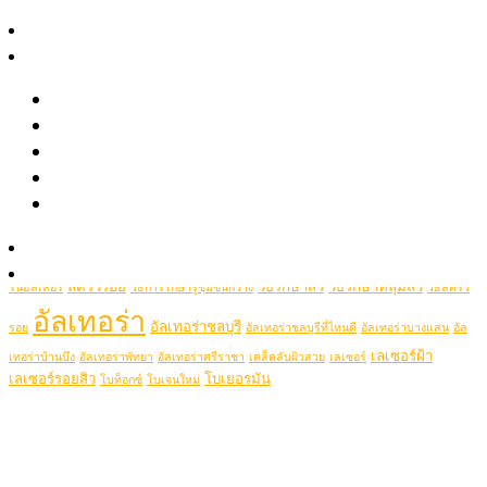
April 2021
สาระความงาม
รีวิว
Popular Tags
รีวิวรักษาสิว หลุมสิว รอยสิว
picolaser
picosecondlaser
รีวิว Pico เลเซอร์ ฝ้า กระ รอยสัก รูขุมขนกว้าง หลุมสิว
picoduolaser
filler
Hifu
picolaserหลุมสิว
Ulthera
รีวิวปรับรูปหน้าด้วยเครื่องมือแพทย์
Thermage
thermageflx
ultherapy
Rejuran
RejuranHealer
รีวิวโปรแกรมฉีดโบท็อกซ์-ฟิลเลอร์
ฉีดฟิลเลอร์ชลบุรี
ฉีดฟิลเลอร์ชลบุรีที่ไหนดี
Ultheraชลบุรี
ultraformer
Clip VDO
ฉีดฟิลเลอร์ที่ไหนดี
ฉีดฟิลเลอร์ศรีราชา
ฉีดฟิลเลอร์พัทยา
ฉีดรีจูรันหน้าใส
รู้จักหมอช้อป
ฉีดโบท็อกซ์
รักษาสิว
ฉีดโบท็อกชลบุรี
รักษาหลุมสิวชลบุรี
รีจูรัน
รีจู
ติดต่อเรา
ลดริ้วรอย
วิธีรักษาสิว
วิธีรักษาหลุมสิว
รันฮิลเลอร์
วิธีการรักษารูขุมขนกว้าง
วิธีลดริ้ว
อัลเทอร่า
อัลเทอร่าชลบุรี
รอย
อัลเทอร่าชลบุรีที่ไหนดี
อัลเทอร่าบางแสน
อัล
เลเซอร์ฝ้า
เทอร่าบ้านบึง
อัลเทอร่าพัทยา
อัลเทอร่าศรีราชา
เคล็ดลับผิวสวย
เลเซอร์
เลเซอร์รอยสิว
โบเยอรมัน
โบท็อกซ์
โบเจนใหม่