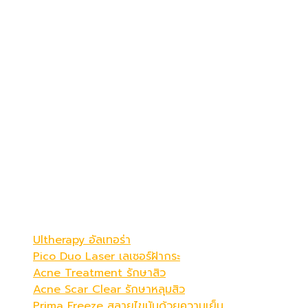
เดอะ พรีม่า คลินิก
ดูดีที่สุดในแบบคุณ
Be Your Best Verstion
โปรแกรมขายดี
Ultherapy อัลเทอร่า
Pico Duo Laser เลเซอร์ฝ้ากระ
Acne Treatment รักษาสิว
Acne Scar Clear รักษาหลุมสิว
Prima Freeze สลายไขมันด้วยความเย็น