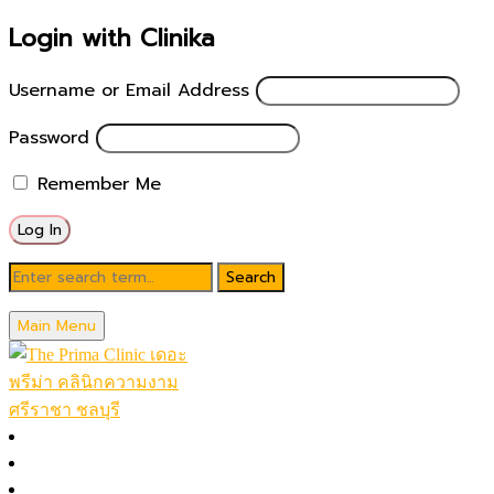
Login with Clinika
Username or Email Address
Password
Remember Me
Rejuran Healer ฉีดรีจูรัน
Main Menu
หน้าหลัก
โปรโมชั่นในเดือน
โปรแกรมทั้งหมด (A-Z)