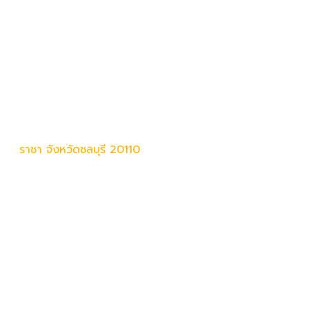
ภอศรีราชา จังหวัดชลบุรี 20110
ใหม่