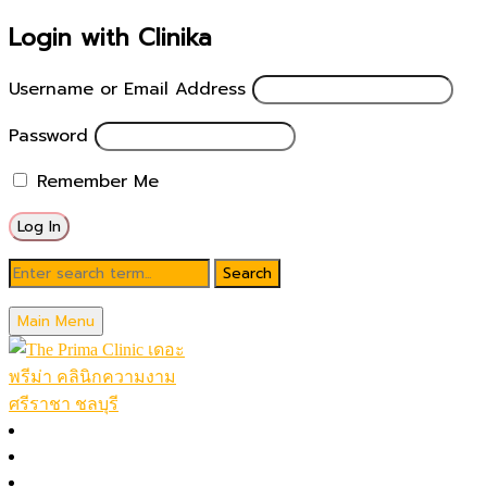
Login with Clinika
Username or Email Address
Password
Remember Me
Radiess Chonburi เรเดียสชลบุรี
Main Menu
หน้าหลัก
โปรโมชั่นในเดือน
โปรแกรมทั้งหมด (A-Z)