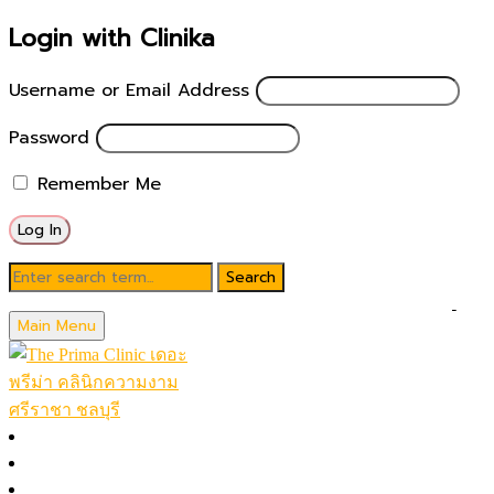
Login with Clinika
Username or Email Address
Password
Remember Me
morpheus8 มอเฟียส ชลบุรี โปรโมชั่น
Main Menu
ราคา
หน้าหลัก
โปรโมชั่นในเดือน
โปรแกรมทั้งหมด (A-Z)