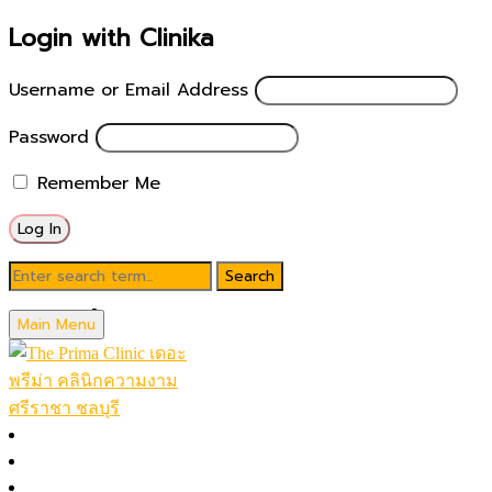
Login with Clinika
Username or Email Address
Password
Remember Me
โปรโมชั่น pico smooth รักษาหลุมสิว
Main Menu
ราคา
หน้าหลัก
โปรโมชั่นในเดือน
โปรแกรมทั้งหมด (A-Z)