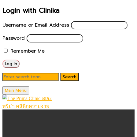
Login with Clinika
Username or Email Address
Password
Remember Me
Ultherapy Prime อัลเทอร่า ไพร์ม
Main Menu
ชลบุรี
หน้าหลัก
โปรโมชั่นในเดือน
โปรแกรมทั้งหมด (A-Z)