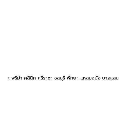
เดอะ พรีม่า คลินิก ศรีราชา ชลบุรี พัทยา แหลมฉบัง บางแสน