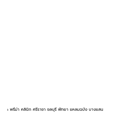
เดอะ พรีม่า คลินิก ศรีราชา ชลบุรี พัทยา แหลมฉบัง บางแสน