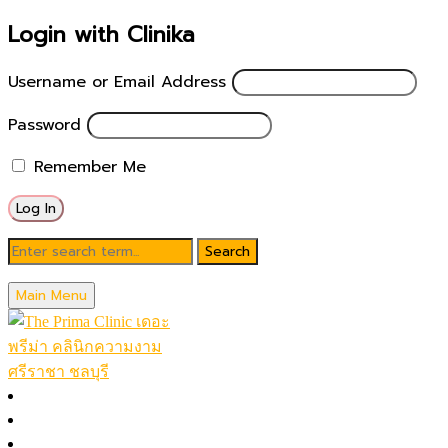
Login with Clinika
Username or Email Address
Password
Remember Me
Exion รีวิว (20)
Main Menu
หน้าหลัก
โปรโมชั่นในเดือน
โปรแกรมทั้งหมด (A-Z)