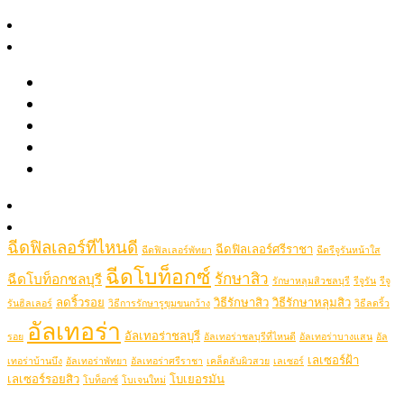
August 2021
สาระความงาม
June 2021
รีวิว
May 2021
April 2021
รีวิวรักษาสิว หลุมสิว รอยสิว
รีวิว Pico เลเซอร์ ฝ้า กระ รอยสัก รูขุมขนกว้าง หลุมสิว
Popular Tags
รีวิวปรับรูปหน้าด้วยเครื่องมือแพทย์
รีวิวโปรแกรมฉีดโบท็อกซ์-ฟิลเลอร์
picolaser
picosecondlaser
Clip VDO
picoduolaser
filler
Hifu
picolaserหลุมสิว
Ulthera
Thermage
thermageflx
ultherapy
Rejuran
RejuranHealer
รู้จักหมอช้อป
ฉีดฟิลเลอร์ชลบุรี
ฉีดฟิลเลอร์ชลบุรีที่ไหนดี
ติดต่อเรา
Ultheraชลบุรี
ultraformer
ฉีดฟิลเลอร์ที่ไหนดี
ฉีดฟิลเลอร์ศรีราชา
ฉีดฟิลเลอร์พัทยา
ฉีดรีจูรันหน้าใส
ฉีดโบท็อกซ์
รักษาสิว
ฉีดโบท็อกชลบุรี
รักษาหลุมสิวชลบุรี
รีจูรัน
รีจู
ลดริ้วรอย
วิธีรักษาสิว
วิธีรักษาหลุมสิว
รันฮิลเลอร์
วิธีการรักษารูขุมขนกว้าง
วิธีลดริ้ว
อัลเทอร่า
อัลเทอร่าชลบุรี
รอย
อัลเทอร่าชลบุรีที่ไหนดี
อัลเทอร่าบางแสน
อัล
เลเซอร์ฝ้า
เทอร่าบ้านบึง
อัลเทอร่าพัทยา
อัลเทอร่าศรีราชา
เคล็ดลับผิวสวย
เลเซอร์
เลเซอร์รอยสิว
โบเยอรมัน
โบท็อกซ์
โบเจนใหม่