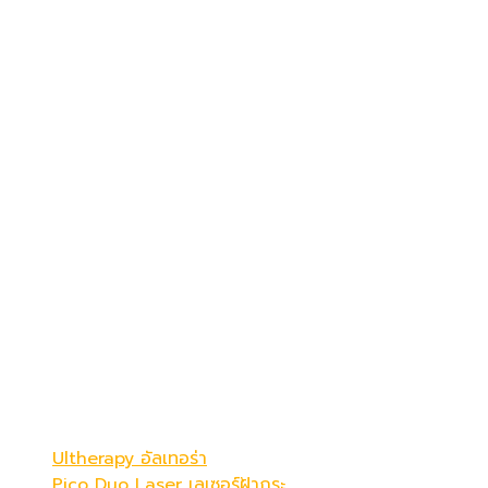
เดอะ พรีม่า คลินิก
ดูดีที่สุดในแบบคุณ
Be Your Best Verstion
โปรแกรมขายดี
Ultherapy อัลเทอร่า
Pico Duo Laser เลเซอร์ฝ้ากระ