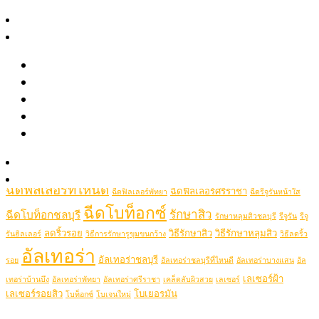
August 2021
สาระความงาม
June 2021
รีวิว
May 2021
April 2021
รีวิวรักษาสิว หลุมสิว รอยสิว
รีวิว Pico เลเซอร์ ฝ้า กระ รอยสัก รูขุมขนกว้าง หลุมสิว
Popular Tags
รีวิวปรับรูปหน้าด้วยเครื่องมือแพทย์
รีวิวโปรแกรมฉีดโบท็อกซ์-ฟิลเลอร์
picolaser
picosecondlaser
picoduolaser
filler
Hifu
picolaserหลุมสิว
Clip VDO
Ulthera
Thermage
thermageflx
ultherapy
Rejuran
RejuranHealer
รู้จักหมอช้อป
ฉีดฟิลเลอร์ชลบุรี
ฉีดฟิลเลอร์ชลบุรีที่ไหนดี
Ultheraชลบุรี
ultraformer
ติดต่อเรา
ฉีดฟิลเลอร์ที่ไหนดี
ฉีดฟิลเลอร์ศรีราชา
ฉีดฟิลเลอร์พัทยา
ฉีดรีจูรันหน้าใส
ฉีดโบท็อกซ์
รักษาสิว
ฉีดโบท็อกชลบุรี
รักษาหลุมสิวชลบุรี
รีจูรัน
รีจู
ลดริ้วรอย
วิธีรักษาสิว
วิธีรักษาหลุมสิว
รันฮิลเลอร์
วิธีการรักษารูขุมขนกว้าง
วิธีลดริ้ว
อัลเทอร่า
อัลเทอร่าชลบุรี
รอย
อัลเทอร่าชลบุรีที่ไหนดี
อัลเทอร่าบางแสน
อัล
เลเซอร์ฝ้า
เทอร่าบ้านบึง
อัลเทอร่าพัทยา
อัลเทอร่าศรีราชา
เคล็ดลับผิวสวย
เลเซอร์
เลเซอร์รอยสิว
โบเยอรมัน
โบท็อกซ์
โบเจนใหม่