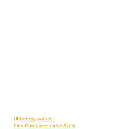
เดอะ พรีม่า คลินิก
ดูดีที่สุดในแบบคุณ
Be Your Best Verstion
โปรแกรมขายดี
Ultherapy อัลเทอร่า
Pico Duo Laser เลเซอร์ฝ้ากระ