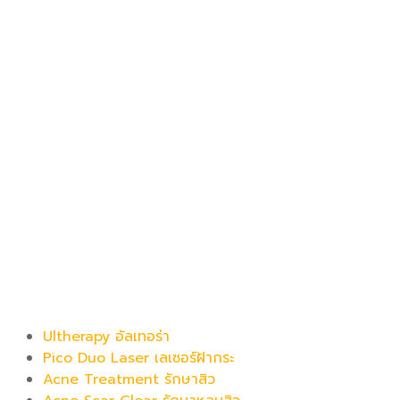
เดอะ พรีม่า คลินิก
ดูดีที่สุดในแบบคุณ
Be Your Best Verstion
โปรแกรมขายดี
Ultherapy อัลเทอร่า
Pico Duo Laser เลเซอร์ฝ้ากระ
Acne Treatment รักษาสิว