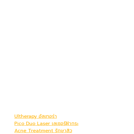
เดอะ พรีม่า คลินิก
ดูดีที่สุดในแบบคุณ
Be Your Best Verstion
โปรแกรมขายดี
Ultherapy อัลเทอร่า
Pico Duo Laser เลเซอร์ฝ้ากระ
Acne Treatment รักษาสิว